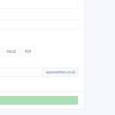
PAUD
PDF
.epesantren.co.id