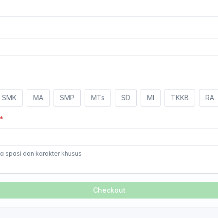
SMK
MA
SMP
MTs
SD
MI
TKKB
RA
 spasi dan karakter khusus
Checkout